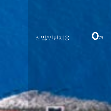
0
신입/인턴채용
건