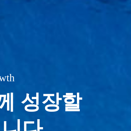
owth
께 성장할
니다.