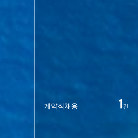
1
계약직채용
건