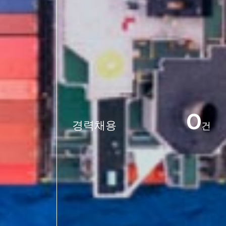
0
경력채용
건